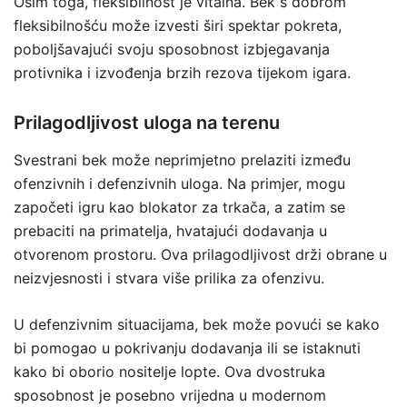
Osim toga, fleksibilnost je vitalna. Bek s dobrom
fleksibilnošću može izvesti širi spektar pokreta,
poboljšavajući svoju sposobnost izbjegavanja
protivnika i izvođenja brzih rezova tijekom igara.
Prilagodljivost uloga na terenu
Svestrani bek može neprimjetno prelaziti između
ofenzivnih i defenzivnih uloga. Na primjer, mogu
započeti igru kao blokator za trkača, a zatim se
prebaciti na primatelja, hvatajući dodavanja u
otvorenom prostoru. Ova prilagodljivost drži obrane u
neizvjesnosti i stvara više prilika za ofenzivu.
U defenzivnim situacijama, bek može povući se kako
bi pomogao u pokrivanju dodavanja ili se istaknuti
kako bi oborio nositelje lopte. Ova dvostruka
sposobnost je posebno vrijedna u modernom