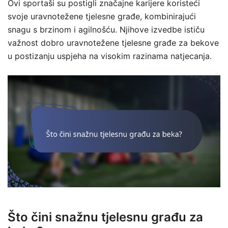
Ovi sportaši su postigli značajne karijere koristeći
svoje uravnotežene tjelesne građe, kombinirajući
snagu s brzinom i agilnošću. Njihove izvedbe ističu
važnost dobro uravnotežene tjelesne građe za bekove
u postizanju uspjeha na visokim razinama natjecanja.
Što čini snažnu tjelesnu građu za