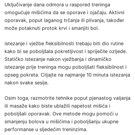
Uključivanje dana odmora u raspored treninga
omogućuje mišićima da se oporave i ojačaju. Aktivni
oporavak, poput laganog trčanja ili plivanja, također
može potaknuti protok krvi i smanjiti bol.
istezanje i vježbe fleksibilnosti trebaju biti dio rutine
kako bi se poboljšala pokretljivost i spriječile ozljede.
Statičko istezanje nakon vježbanja i dinamičko
istezanje prije treninga mogu poboljšati fleksibilnost i
opseg pokreta. Ciljajte na najmanje 10 minuta istezanja
nakon svake sesije.
Osim toga, razmotrite tehnike poput pjenastog valjanja
ili masaže kako biste ublažili napetost mišića i
poboljšali oporavak. Ove metode mogu pomoći u
smanjenju bolova u mišićima i poboljšanju ukupne
performanse u sljedećim treninzima.