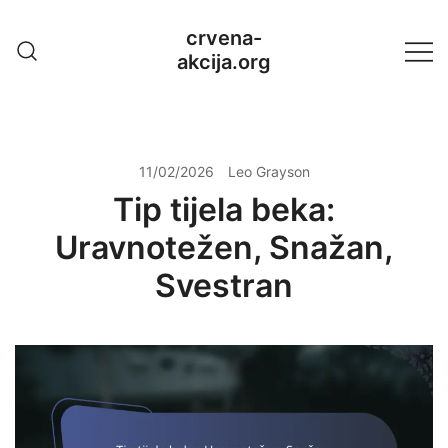
Skip
crvena-
to
akcija.org
content
11/02/2026
Leo Grayson
Tip tijela beka:
Uravnotežen, Snažan,
Svestran