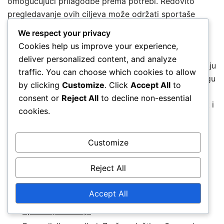
omogućujući prilagodbe prema potrebi. Redovito
pregledavanje ovih ciljeva može održati sportaše
odgovornima i fokusiranima na njihov razvoj.
We respect your privacy
Cookies help us improve your experience,
Na kraju, uključivanje praksi svjesnosti, poput
deliver personalized content, and analyze
meditacije ili vježbi disanja, može pomoći u upravljanju
traffic. You can choose which cookies to allow
stresom i poboljšanju koncentracije. Ove tehnike mogu
by clicking
Customize
. Click
Accept All
to
biti posebno korisne tijekom utakmica s visokim
consent or
Reject All
to decline non-essential
ulozima, omogućujući bekovima da zadrže smirenost i
cookies.
daju najbolje od sebe.
Customize
Povezani članci
Reject All
Rugby Backs: Strategije, Vještine, Timwork
Accept All
Rugby pozicije u zadnjem redu: Odgovornosti,
Vještine, Kondicija