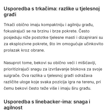
Usporedba s trkačima: razlike u tjelesnoj
građi
Trkači obično imaju kompaktniju i agilniju građu,
fokusirajući se na brzinu i brze pokrete. Često
posjeduju niže postotke tjelesne masti i dizajnirani su
za eksplozivne pokrete, što im omogućuje učinkovito
prolazak kroz obrane.
Nasuprot tome, bekovi su obično veći i mišićaviji,
prioritizirajući snagu za izvršavanje blokova za svoje
suigrače. Ova razlika u tjelesnoj građi odražava
različite uloge koje svaka pozicija igra na terenu, pri
čemu bekovi često teže više i imaju širu građu.
Usporedba s linebacker-ima: snaga i
agilnost