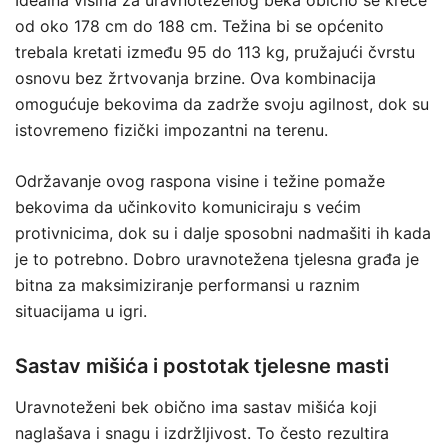
Idealna visina za uravnoteženog beka obično se kreće
od oko 178 cm do 188 cm. Težina bi se općenito
trebala kretati između 95 do 113 kg, pružajući čvrstu
osnovu bez žrtvovanja brzine. Ova kombinacija
omogućuje bekovima da zadrže svoju agilnost, dok su
istovremeno fizički impozantni na terenu.
Održavanje ovog raspona visine i težine pomaže
bekovima da učinkovito komuniciraju s većim
protivnicima, dok su i dalje sposobni nadmašiti ih kada
je to potrebno. Dobro uravnotežena tjelesna građa je
bitna za maksimiziranje performansi u raznim
situacijama u igri.
Sastav mišića i postotak tjelesne masti
Uravnoteženi bek obično ima sastav mišića koji
naglašava i snagu i izdržljivost. To često rezultira