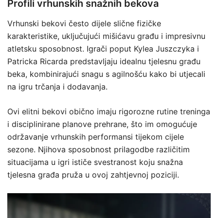
Profili vrhunskih snažnih bekova
Vrhunski bekovi često dijele slične fizičke
karakteristike, uključujući mišićavu građu i impresivnu
atletsku sposobnost. Igrači poput Kylea Juszczyka i
Patricka Ricarda predstavljaju idealnu tjelesnu građu
beka, kombinirajući snagu s agilnošću kako bi utjecali
na igru trčanja i dodavanja.
Ovi elitni bekovi obično imaju rigorozne rutine treninga
i disciplinirane planove prehrane, što im omogućuje
održavanje vrhunskih performansi tijekom cijele
sezone. Njihova sposobnost prilagodbe različitim
situacijama u igri ističe svestranost koju snažna
tjelesna građa pruža u ovoj zahtjevnoj poziciji.