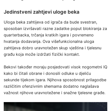
Jedinstveni zahtjevi uloge beka
Uloga beka zahtijeva od igrača da bude svestran,
sposoban izvršavati razne zadatke poput blokiranja za
quarterbacka, trčanja kratkih igara i povremeno
hvatanja dodavanja. Ova višefunkcionalna uloga
zahtijeva dobro uravnotežen skup vještina i tjelesnu
građu koja može izdržati fizički kontakt.
Bekovi također moraju posjedovati visok nogometni IQ
kako bi čitali obrane i donosili odluke u djeliću
sekunde tijekom igara. Njihova sposobnost prilagodbe
različitim ofenzivnim shemama dodatno naglašava
važnost njihove uravnotežene i snažne tjelesne građe.