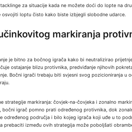
 tacklinge za situacije kada ne možete doći do lopte na dru
 osvojiti loptu čisto kako biste izbjegli slobodne udarce.
činkovitog markiranja protiv
je je bitno za bočnog igrača kako bi neutralizirao prijetnje 
uje ostajanje blizu protivnika, predviđanje njihovih pokreta
je. Bočni igrači trebaju biti svjesni svog pozicioniranja u 
raju.
ne strategije markiranja: čovjek-na-čovjeka i zonalno marki
, bočni igrač pomno prati određenog protivnika, dok zonal
je određenog područja i bilo kojeg igrača koji uđe u to pod
a prebaciti između ovih strategija može poboljšati obramb