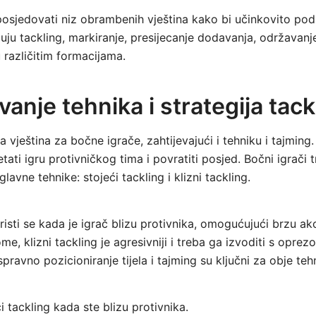
osjedovati niz obrambenih vještina kako bi učinkovito pod
uju tackling, markiranje, presijecanje dodavanja, održava
 različitim formacijama.
anje tehnika i strategija tack
a vještina za bočne igrače, zahtijevajući i tehniku i tajming.
ati igru protivničkog tima i povratiti posjed. Bočni igrači t
glavne tehnike: stojeći tackling i klizni tackling.
oristi se kada je igrač blizu protivnika, omogućujući brzu a
me, klizni tackling je agresivniji i treba ga izvoditi s opre
Ispravno pozicioniranje tijela i tajming su ključni za obje teh
ći tackling kada ste blizu protivnika.