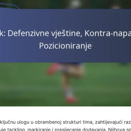
u ključnu ulogu u obrambenoj strukturi tima, zahtijevajući ra
učuje tackling, markiranje i presijecanje dodavanja. Njihova