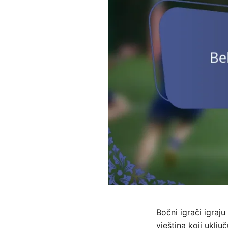
Bočni igrači igraj
vještina koji uklj