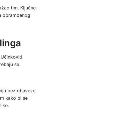
ržao tim. Ključne
nje obrambenog
linga
 Učinkoviti
rebaju se
kciju bez obaveze
zom kako bi se
nike.