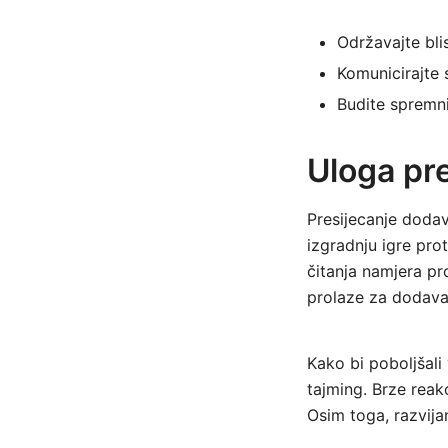
Održavajte bli
Komunicirajte 
Budite spremni
Uloga pr
Presijecanje dodav
izgradnju igre pro
čitanja namjera pro
prolaze za dodava
Kako bi poboljšali 
tajming. Brze reak
Osim toga, razvijan