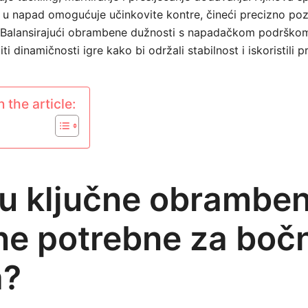
 u napad omogućuje učinkovite kontre, čineći precizno pozi
. Balansirajući obrambene dužnosti s napadačkom podrškom,
i dinamičnosti igre kako bi održali stabilnost i iskoristili pri
 the article:
su ključne obrambe
ine potrebne za boč
a?