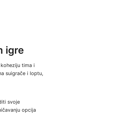
 igre
koheziju tima i
a suigrače i loptu,
iti svoje
ičavanju opcija