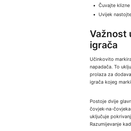
Čuvajte klizne
Uvijek nastojte
Važnost u
igrača
Učinkovito markiran
napadača. To uključ
prolaza za dodavan
igrača kojeg marki
Postoje dvije glav
čovjek-na-čovjeka
uključuje pokrivan
Razumijevanje kad