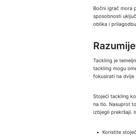
Bočni igrač mora p
sposobnosti uključ
oblika i prilagodbu
Razumijev
Tackling je temeljn
tackling mogu omet
fokusirati na dvije 
Stojeći tackling k
na tlo. Nasuprot to
izbjegli prekršaji. 
Koristite stoje