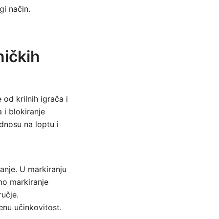
gi način.
ničkih
od krilnih igrača i
 i blokiranje
odnosu na loptu i
ranje. U markiranju
no markiranje
ručje.
enu učinkovitost.