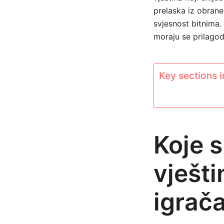
prelaska iz obrane
svjesnost bitnima
moraju se prilagodit
Key sections in
Koje 
vješt
igrač