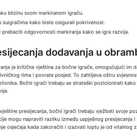
sku blizinu svom markiranom igraču.
s suigračima kako biste osigurali pokrivenost.
 prebaciti odgovornosti markiranja kako se igra razvija.
esijecanja dodavanja u obramb
anja je kritična vještina za bočne igrače, omogućujući im 
tivničkog tima i povrate posjed. To zahtijeva oštru svjesnos
tivnika. Bočni igrači trebaju se strateški pozicionirati kako 
nje.
vještine presijecanja, bočni igrači trebaju vježbati svoje poz
cije mogu napraviti razliku između uspješnog presijecanja i 
je osjećaja kada zakoračiti i izazvati loptu je od vitalnog 