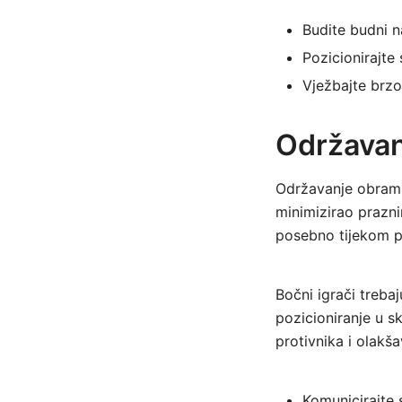
Budite budni n
Pozicionirajte
Vježbajte brz
Održavan
Održavanje obramb
minimizirao prazni
posebno tijekom p
Bočni igrači trebaj
pozicioniranje u 
protivnika i olakš
Komunicirajte 