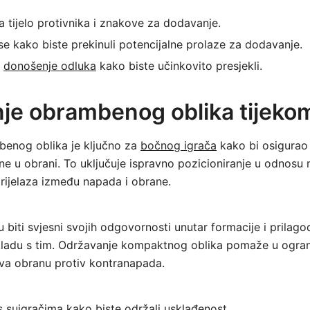
a tijelo protivnika i znakove za dodavanje.
 se kako biste prekinuli potencijalne prolaze za dodavanje.
o
donošenje odluka
kako biste učinkovito presjekli.
je obrambenog oblika tijekom
enog oblika je ključno za
bočnog igrača
kako bi osigurao 
ne u obrani. To uključuje ispravno pozicioniranje u odnosu n
rijelaza između napada i obrane.
u biti svjesni svojih odgovornosti unutar formacije i prilagod
skladu s tim. Održavanje kompaktnog oblika pomaže u ogran
ava obranu protiv kontranapada.
s suigračima kako biste održali usklađenost.