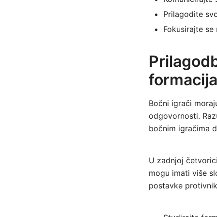
Prilagodite svo
Fokusirajte se
Prilagodb
formacij
Bočni igrači moraju
odgovornosti. Razu
bočnim igračima da
U zadnjoj četvoric
mogu imati više sl
postavke protivnik