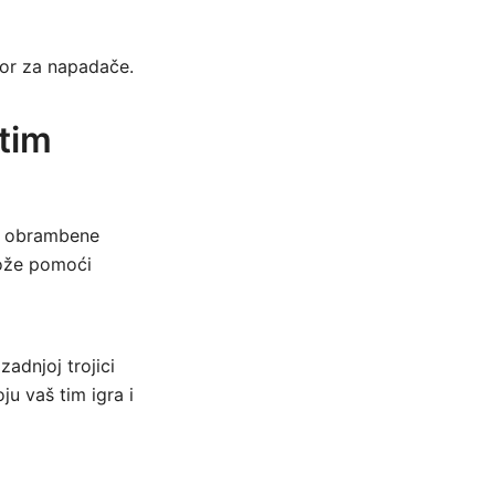
tor za napadače.
itim
ite obrambene
može pomoći
adnjoj trojici
u vaš tim igra i