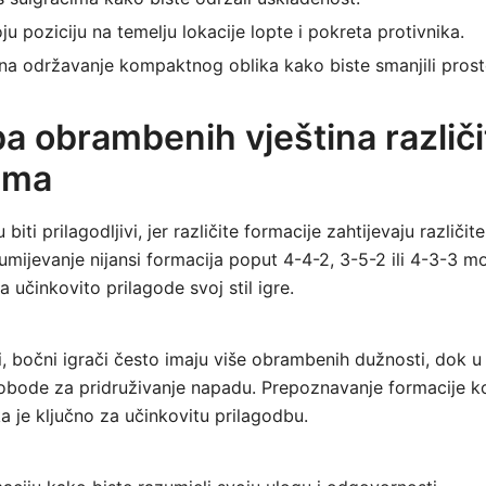
ju poziciju na temelju lokacije lopte i pokreta protivnika.
 na održavanje kompaktnog oblika kako biste smanjili pros
a obrambenih vještina različ
ama
 biti prilagodljivi, jer različite formacije zahtijevaju različ
mijevanje nijansi formacija poput 4-4-2, 3-5-2 ili 4-3-3 
 učinkovito prilagode svoj stil igre.
i, bočni igrači često imaju više obrambenih dužnosti, dok u z
obode za pridruživanje napadu. Prepoznavanje formacije koj
a je ključno za učinkovitu prilagodbu.