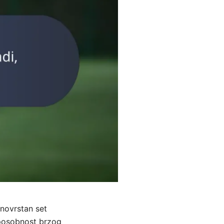
znovrstan set
 sposobnost brzog