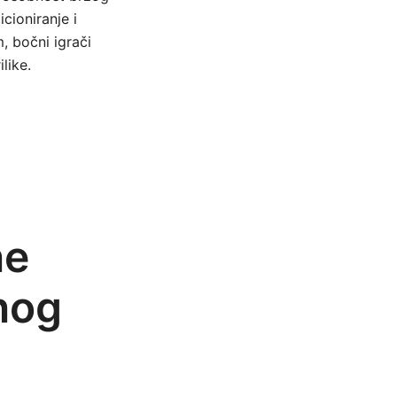
cioniranje i
 bočni igrači
like.
ne
nog