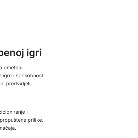
enoj igri
da ometaju
t igre i sposobnost
bi predvidjeli
icioniranje i
propuštene prilike.
značaja.